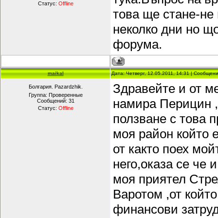
Статус:
Offline
това ще стане-не
неколко дни но щ
форумa.
maikal
Дата: Четверг, 12.05.2011, 14:31 | Сообщен
Здравейте и от м
Болгария. Pazardzhik.
Группа: Проверенные
намира Перицин ,
Сообщений:
31
Статус:
Offline
ползване с това п
моя район който 
от както поех мо
него,оказа се че 
моя приятел Стре
Варотом ,от който
финансови затруд