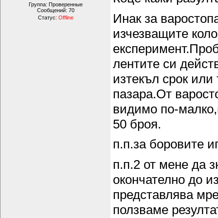
Группа: Проверенные
Сообщений:
70
Инак за варостоп
Статус:
Offline
изчезващите коло
експеримент.Проб
лентите си действ
изтекъл срок или 
пазара.От варосто
видимо по-малко,
50 броя.
п.п.за боровите иг
п.п.2 от мене да з
окончателно до и
представлява мре
ползваме резулта