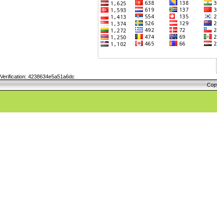
Verification: 4238634e5a51a6dc
Cop