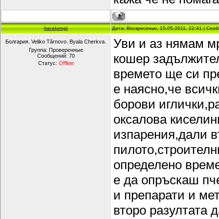
haralampi
Дата: Воскресенье, 15.05.2011, 22:41 | Со
Уви и аз нямам мр
Болгария. Veliko Tărnovo. Byala Cherkva.
Группа: Проверенные
кошер задължител
Сообщений:
70
Статус:
Offline
времето ще си пр
е наясно,че всичк
борови иглички,р
оксалова киселин
изпарения,дали в
пилото,строителн
определено време
е да опръскаш пч
и препарати и ме
второ разултата д