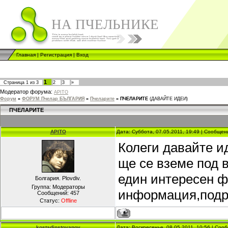
НА ПЧЕЛЬНИКЕ
Главная
|
Регистрация
|
Вход
1
Страница
1
из
3
2
3
»
Модератор форума:
APITO
Форум
»
ФОРУМ Пчелар БЪЛГАРИЯ
»
Пчеларите
»
ПЧЕЛАРИТЕ
(ДАВАЙТЕ ИДЕИ)
ПЧЕЛАРИТЕ
APITO
Дата: Суббота, 07.05.2011, 19:49 | Сообще
Колеги давайте и
ще се вземе под 
един интересен ф
Болгария. Plovdiv.
Группа: Модераторы
информация,подре
Сообщений:
457
Статус:
Offline
kostadinstoyanov
Дата: Воскресенье, 08.05.2011, 10:56 | Со