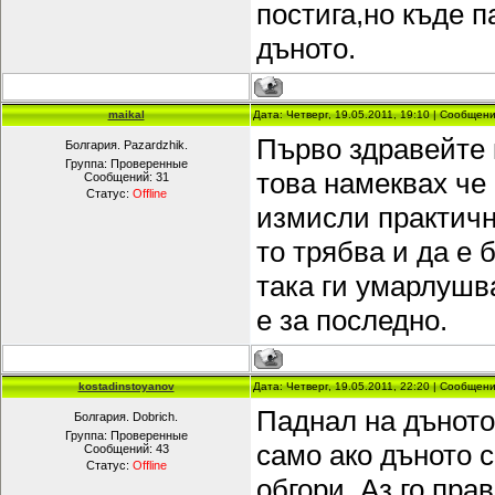
постига,но къде п
дъното.
maikal
Дата: Четверг, 19.05.2011, 19:10 | Сообщен
Първо здравейте 
Болгария. Pazardzhik.
Группа: Проверенные
това намеквах че 
Сообщений:
31
Статус:
Offline
измисли практичн
то трябва и да е 
така ги умарлушв
е за последно.
kostadinstoyanov
Дата: Четверг, 19.05.2011, 22:20 | Сообщен
Паднал на дъното
Болгария. Dobrich.
Группа: Проверенные
само ако дъното с
Сообщений:
43
Статус:
Offline
обгори. Аз го пра