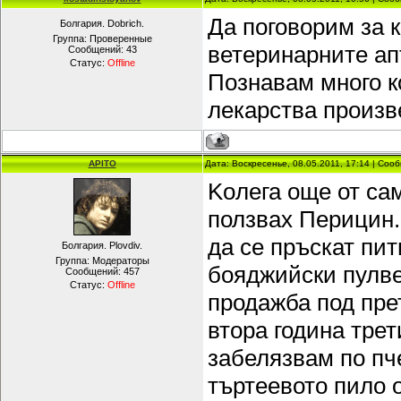
Да поговорим за 
Болгария. Dobrich.
Группа: Проверенные
ветеринарните ап
Сообщений:
43
Статус:
Offline
Познавам много ко
лекарства произв
APITO
Дата: Воскресенье, 08.05.2011, 17:14 | Со
Koлега още от сам
ползвах Перицин.
да се пръскат пит
Болгария. Plovdiv.
Группа: Модераторы
бояджийски пулве
Сообщений:
457
Статус:
Offline
продажба под пре
втора година трет
забелязвам по пч
търтеевото пило 