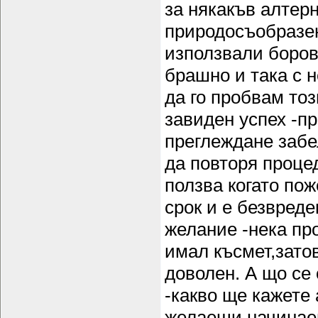
за някакъв алтер
природосъобразен
използвали боров
брашно и така с 
да го пробвам тоз
завиден успех -п
преглеждане забел
да повторя проце
ползва когато по
срок и е безвреде
желание -нека пр
имал късмет,затов
доволен. А що се
-какво ще кажете
желаещи,начинаещ