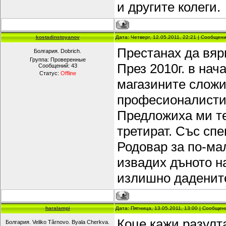
и другите колеги.
kostadinstoyanov
Дата: Четверг, 12.05.2011, 22:21 | Сообщен
Престанах да вяр
Болгария. Dobrich.
Группа: Проверенные
През 2010г. в нач
Сообщений:
43
Статус:
Offline
магазините сложи
професионалисти,
Предложиха ми тес
третират. Със сп
Родовар за по-ма
извадих дъното н
излишно дадените
haralampi
Дата: Пятница, 13.05.2011, 13:00 | Сообще
Коце кажи разулта
Болгария. Veliko Tărnovo. Byala Cherkva.