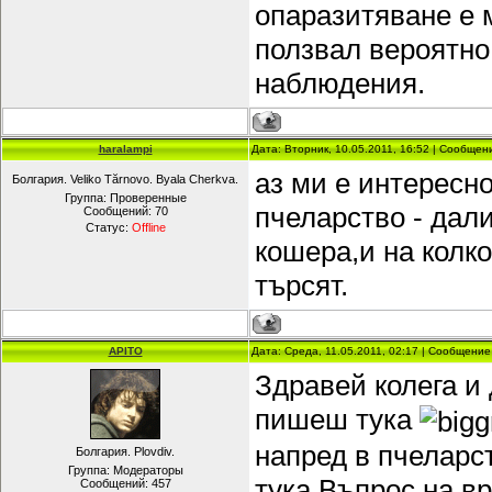
опаразитяване е 
ползвал вероятно
наблюдения.
haralampi
Дата: Вторник, 10.05.2011, 16:52 | Сообще
аз ми е интересн
Болгария. Veliko Tărnovo. Byala Cherkva.
Группа: Проверенные
пчеларство - дали
Сообщений:
70
Статус:
Offline
кошера,и на колк
търсят.
APITO
Дата: Среда, 11.05.2011, 02:17 | Сообщени
Здравей колега и
пишеш тука
напред в пчеларст
Болгария. Plovdiv.
Группа: Модераторы
тука.Въпрос на в
Сообщений:
457