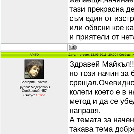
тази прекрасна д
съм един от изст
или обясни кое к
и приятели от нет
APITO
Дата: Четверг, 12.05.2011, 20:00 | Сообщен
Здравей Майкъл!!
но този начин за 
срещал.Очевидно 
Болгария. Plovdiv.
Группа: Модераторы
колеги което е в 
Сообщений:
457
Статус:
Offline
метод и да се уб
направя.
А темата за наче
такава тема добр