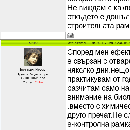
Не виждам с какво
откъдето е дошъл.
строителната рам
APITO
Дата: Четверг, 19.05.2011, 23:58 | Сообщен
Според мен ефект
е свързан с отвар
няколко дни,нещо 
Болгария. Plovdiv.
Группа: Модераторы
практикувам от г
Сообщений:
457
Статус:
Offline
разчитам само на
внимание на биол
,вместо с химичес
друго пречат.Не 
е-контролна рамк