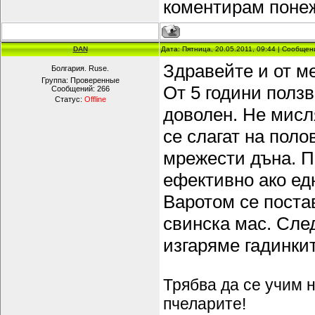
коментирам понеж
DAN
Дата: Пятница, 20.05.2011, 09:44 | Сообще
Здравейте и от м
Болгария. Ruse.
Группа: Проверенные
От 5 години полз
Сообщений:
266
Статус:
Offline
доволен. Не мисля
се слагат на пол
мрежести дъна. П
ефективно ако ед
Варотом се поста
свинска мас. Сле
изгаряме гадинкит
Трябва да се учим н
пчеларите!