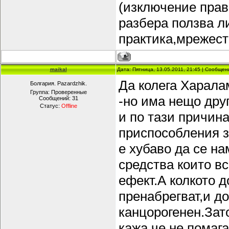
(изключение прав
разбера ползва ли
практика,мрежест
maikal
Дата: Пятница, 13.05.2011, 21:45 | Сообще
Да колега Харала
Болгария. Pazardzhik.
Группа: Проверенные
-но има нещо друг
Сообщений:
31
Статус:
Offline
и по тази причина
приспособления з
е хубаво да се н
средства които вс
ефект.А колкото д
пренабрегват,и д
канцорогенен.Зато
кажа че не помаг