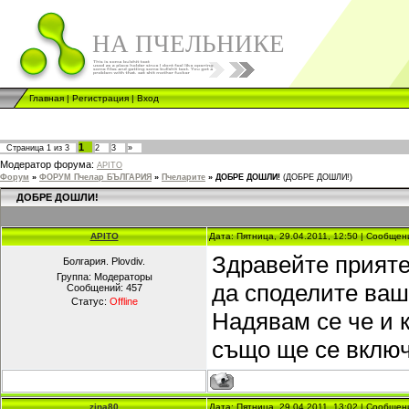
НА ПЧЕЛЬНИКЕ
Главная
|
Регистрация
|
Вход
1
Страница
1
из
3
2
3
»
Модератор форума:
APITO
Форум
»
ФОРУМ Пчелар БЪЛГАРИЯ
»
Пчеларите
»
ДОБРЕ ДОШЛИ!
(ДОБРЕ ДОШЛИ!)
ДОБРЕ ДОШЛИ!
APITO
Дата: Пятница, 29.04.2011, 12:50 | Сообще
Здравейте прияте
Болгария. Plovdiv.
Группа: Модераторы
да споделите ваш
Сообщений:
457
Статус:
Offline
Надявам се че и к
също ще се включ
zina80
Дата: Пятница, 29.04.2011, 13:02 | Сообще