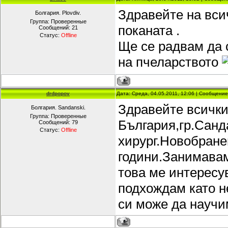
Здравейте на вси
Болгария. Plovdiv.
Группа: Проверенные
поканата .
Сообщений:
21
Статус:
Offline
Ще се радвам да 
на пчеларството
drdpopov
Дата: Среда, 04.05.2011, 12:06 | Сообщени
Здравейте всички
Болгария. Sandanski.
Группа: Проверенные
България,гр.Санд
Сообщений:
79
Статус:
Offline
хирург.Новобране
години.Занимавам
това ме интересув
подхождам като н
си може да научи