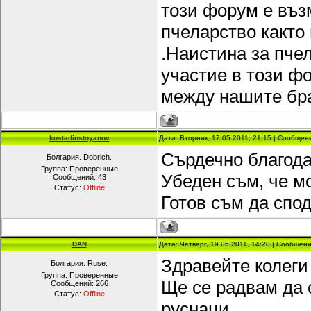
този форум е въз
пчеларство както 
.Наистина за пче
участие в този ф
между нашите бра
kostadinstoyanov
Дата: Вторник, 17.05.2011, 21:15 | Сообще
Сърдечно благода
Болгария. Dobrich.
Группа: Проверенные
Убеден съм, че мо
Сообщений:
43
Статус:
Offline
Готов съм да спод
DAN
Дата: Четверг, 19.05.2011, 14:20 | Сообщен
Здравейте колеги 
Болгария. Ruse.
Группа: Проверенные
Ще се радвам да 
Сообщений:
266
Статус:
Offline
руснаци.