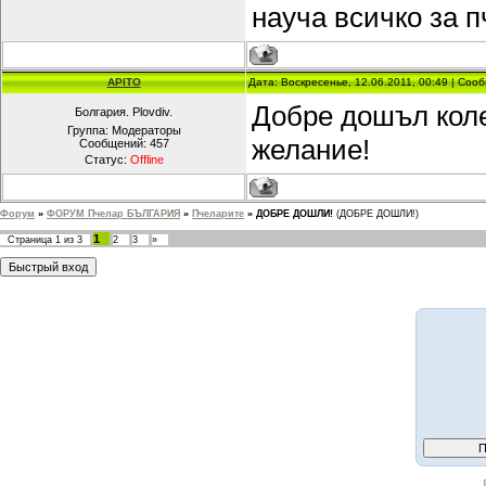
науча всичко за п
APITO
Дата: Воскресенье, 12.06.2011, 00:49 | Со
Добре дошъл коле
Болгария. Plovdiv.
Группа: Модераторы
желание!
Сообщений:
457
Статус:
Offline
Форум
»
ФОРУМ Пчелар БЪЛГАРИЯ
»
Пчеларите
»
ДОБРЕ ДОШЛИ!
(ДОБРЕ ДОШЛИ!)
1
Страница
1
из
3
2
3
»