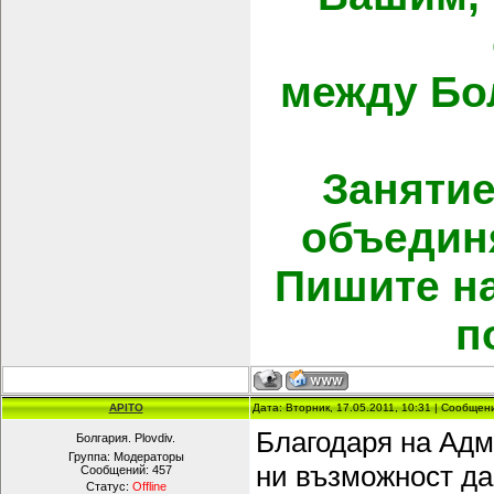
между Бо
Занятие
объединя
Пишите на
п
APITO
Дата: Вторник, 17.05.2011, 10:31 | Сообще
Благодаря на Адм
Болгария. Plovdiv.
Группа: Модераторы
ни възможност да
Сообщений:
457
Статус:
Offline