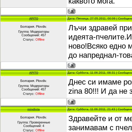
каквото мога.
APITO
Дата: Пятница, 27.05.2011, 00:06 | Сообще
Лъчи здравей при
Болгария. Plovdiv.
Группа: Модераторы
идеята-пчелите.И
Сообщений:
457
Статус:
Offline
ново!Всяко едно 
до напреднал-тов
APITO
Дата: Суббота, 11.06.2011, 08:31 | Сообще
Днес си имаме ро
Болгария. Plovdiv.
Группа: Модераторы
zina 80!!! И да н
Сообщений:
457
Статус:
Offline
mindieta
Дата: Суббота, 11.06.2011, 21:43 | Сообще
Здравейте и от м
Болгария. Plovdiv.
Группа: Проверенные
занимавам с пчел
Сообщений:
4
Статус:
Offline