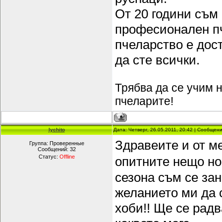
От 20 години съм
професионален пч
пчеларство е дос
да сте всички.
Трябва да се учим н
пчеларите!
lychito
Дата: Четверг, 26.05.2011, 20:42 | Сообщен
Здравеите и от м
Группа: Проверенные
Сообщений:
32
Статус:
Offline
опитните нещо но
сезона съм се зан
желанието ми да 
хоби!! Ще се рад