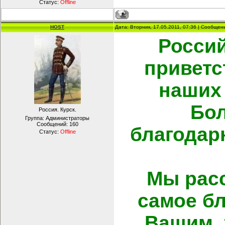
Статус:
Offline
HOST
Дата: Вторник, 17.05.2011, 07:36 | Сообще
Росси
приветс
наших 
Бол
Россия. Курск.
Группа: Администраторы
Сообщений:
160
благодарн
Статус:
Offline
Мы расс
самое б
Вашим, 