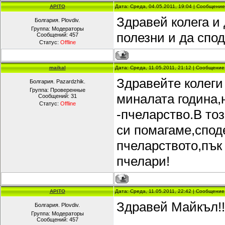
APITO
Дата: Среда, 04.05.2011, 19:04 | Сообщени
Здравей колега и
Болгария. Plovdiv.
Группа: Модераторы
полезни и да спо
Сообщений:
457
Статус:
Offline
maikal
Дата: Среда, 11.05.2011, 21:12 | Сообщени
Здравейте колеги
Болгария. Pazardzhik.
Группа: Проверенные
миналата година,
Сообщений:
31
Статус:
Offline
-пчеларство.В тоз
си помагаме,спод
пчеларството,пък
пчелари!
APITO
Дата: Среда, 11.05.2011, 22:42 | Сообщени
Здравей Майкъл!
Болгария. Plovdiv.
Группа: Модераторы
Сообщений:
457