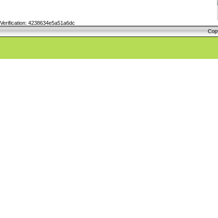
Verification: 4238634e5a51a6dc
Cop